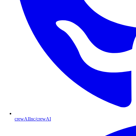
crewAIInc/crewAI