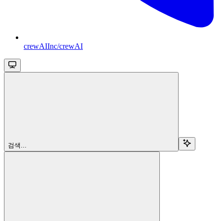
crewAIInc/crewAI
검색...