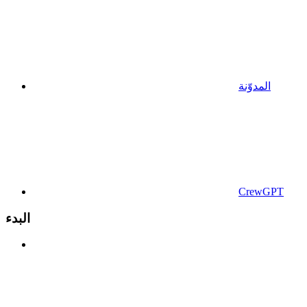
المدوّنة
CrewGPT
البدء