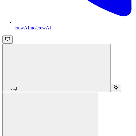
crewAIInc/crewAI
...ابحث