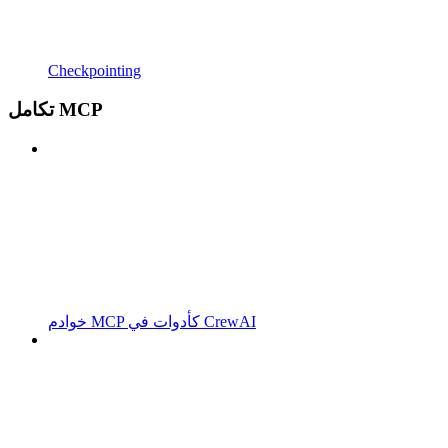
Checkpointing
تكامل MCP
خوادم MCP كأدوات في CrewAI