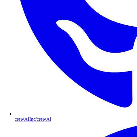
crewAIInc/crewAI