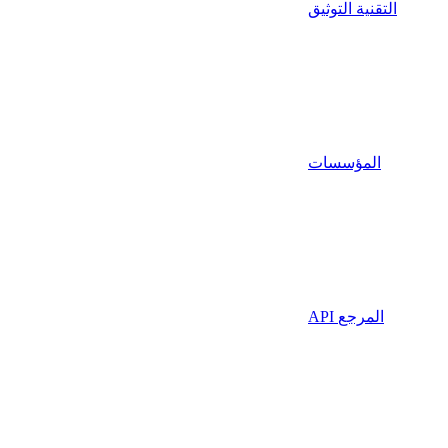
التقنية التوثيق
المؤسسات
API المرجع