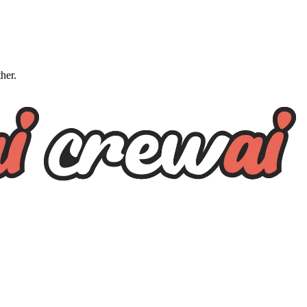
ther.