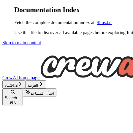
Documentation Index
Fetch the complete documentation index at:
/llms.txt
Use this file to discover all available pages before exploring fur
Skip to main content
CrewAI
home page
v1.14.2
العربية
اسأل المساعد
Search...
⌘
K