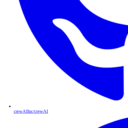
crewAIInc/crewAI