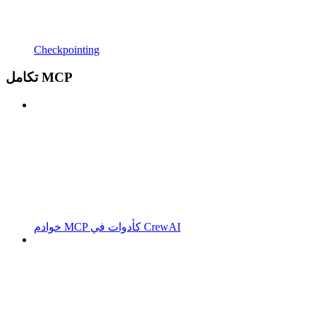
Checkpointing
تكامل MCP
خوادم MCP كأدوات في CrewAI