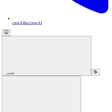
crewAIInc/crewAI
...ابحث