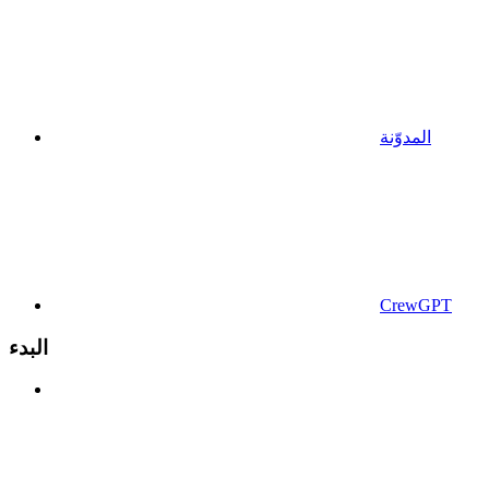
المدوّنة
CrewGPT
البدء