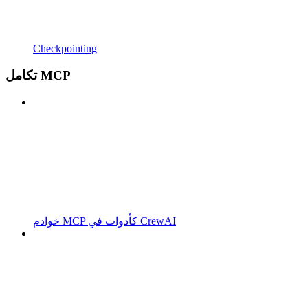
Checkpointing
تكامل MCP
خوادم MCP كأدوات في CrewAI