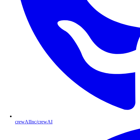
crewAIInc/crewAI