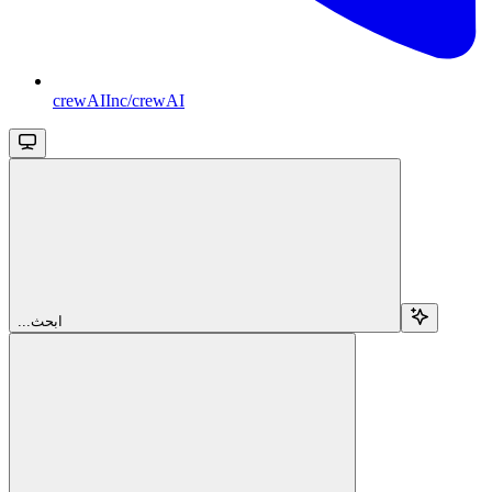
crewAIInc/crewAI
...ابحث