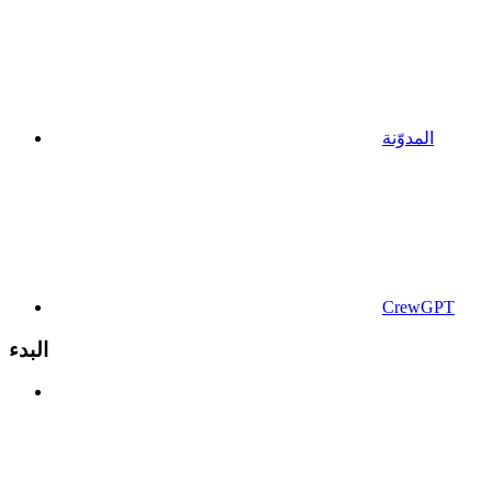
المدوّنة
CrewGPT
البدء