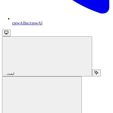
crewAIInc/crewAI
...ابحث