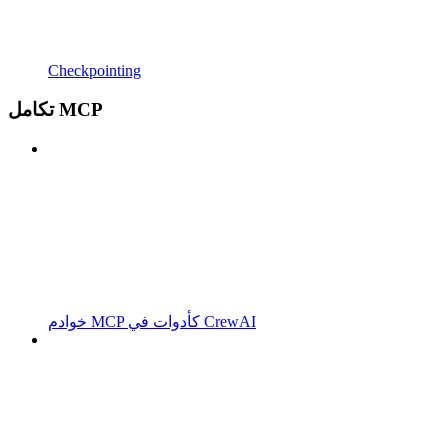
Checkpointing
تكامل MCP
خوادم MCP كأدوات في CrewAI