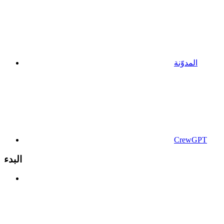
المدوّنة
CrewGPT
البدء