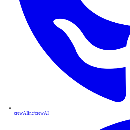
crewAIInc/crewAI