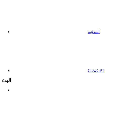
المدوّنة
CrewGPT
البدء