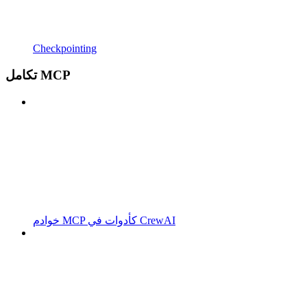
Checkpointing
تكامل MCP
خوادم MCP كأدوات في CrewAI