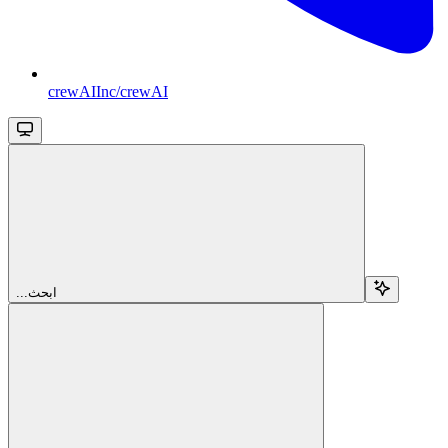
crewAIInc/crewAI
...ابحث