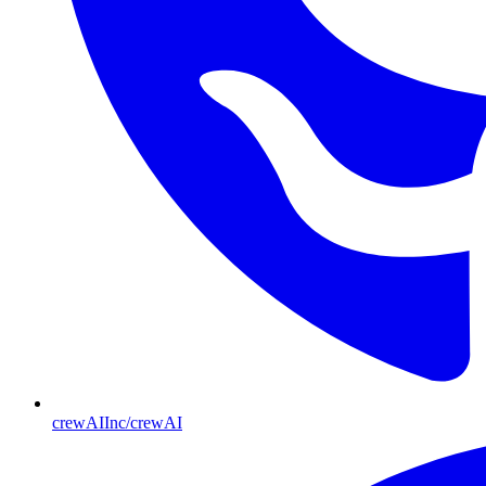
crewAIInc/crewAI