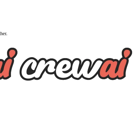
ther.