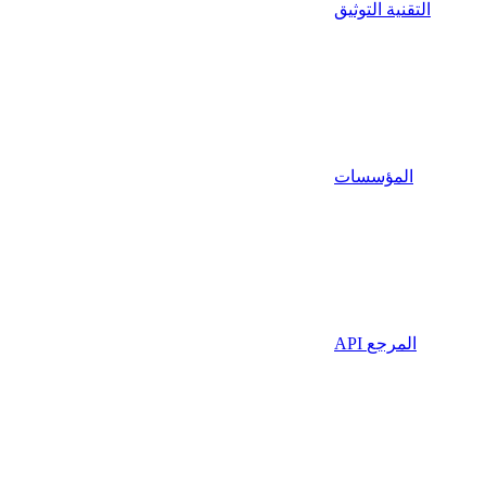
التقنية التوثيق
المؤسسات
API المرجع