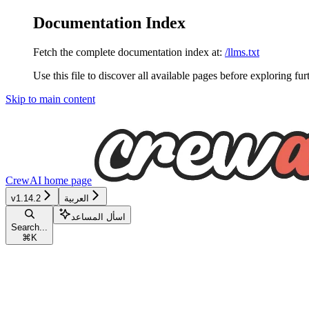
Documentation Index
Fetch the complete documentation index at:
/llms.txt
Use this file to discover all available pages before exploring fur
Skip to main content
CrewAI
home page
v1.14.2
العربية
اسأل المساعد
Search...
⌘
K