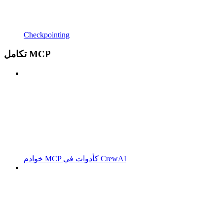
Checkpointing
تكامل MCP
خوادم MCP كأدوات في CrewAI