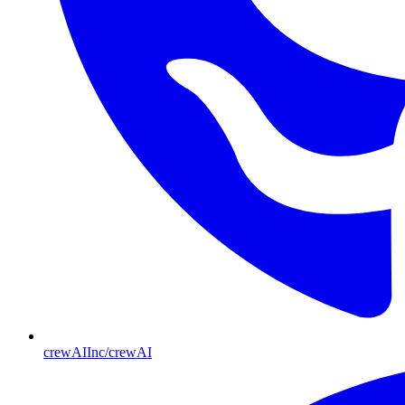
crewAIInc/crewAI