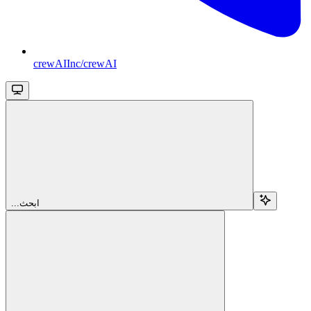
crewAIInc/crewAI
...ابحث