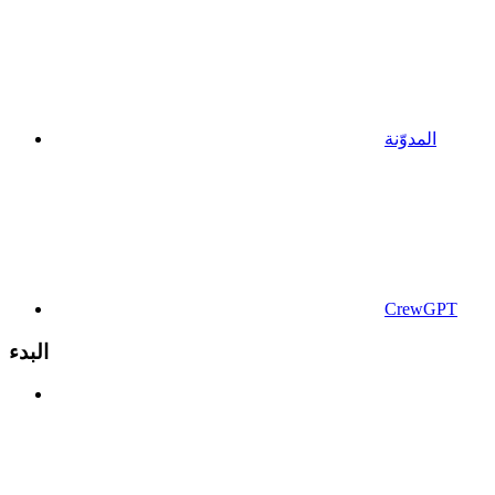
المدوّنة
CrewGPT
البدء