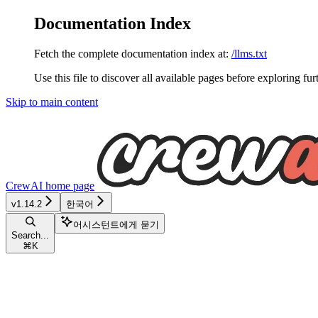
Documentation Index
Fetch the complete documentation index at:
/llms.txt
Use this file to discover all available pages before exploring fur
Skip to main content
CrewAI
home page
v1.14.2
한국어
어시스턴트에게 묻기
Search...
⌘
K