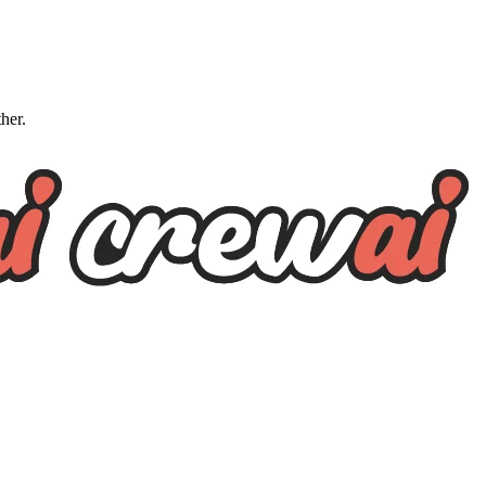
ther.