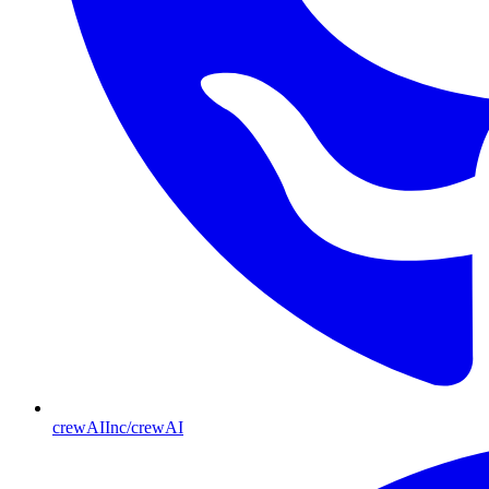
crewAIInc/crewAI