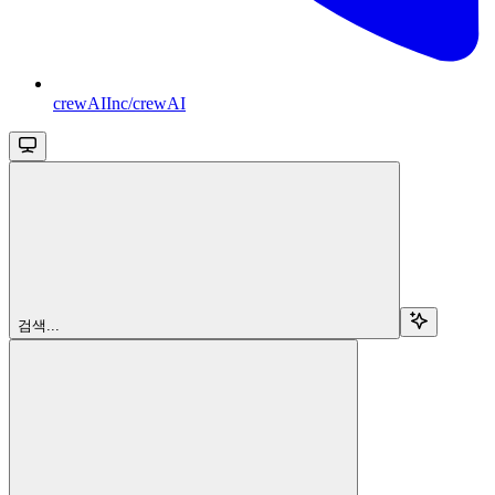
crewAIInc/crewAI
검색...