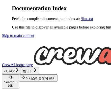
Documentation Index
Fetch the complete documentation index at:
/llms.txt
Use this file to discover all available pages before exploring fur
Skip to main content
CrewAI
home page
v1.14.2
한국어
어시스턴트에게 묻기
Search...
⌘
K