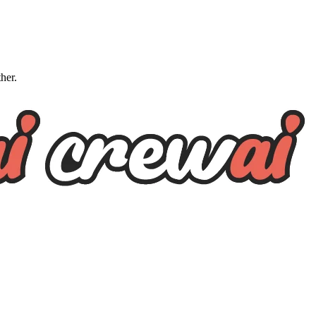
ther.