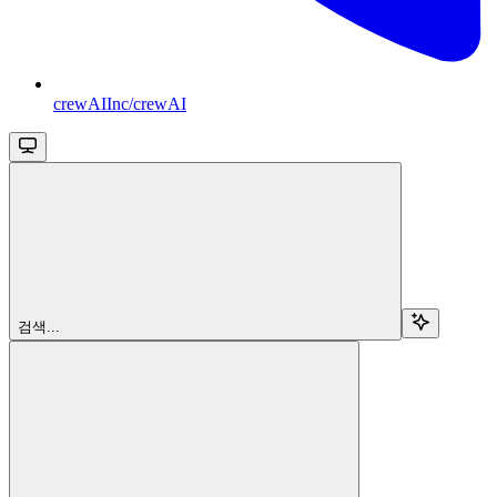
crewAIInc/crewAI
검색...