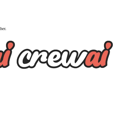
ther.