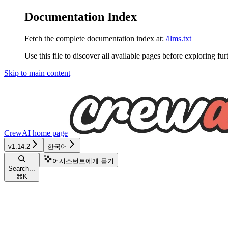
Documentation Index
Fetch the complete documentation index at:
/llms.txt
Use this file to discover all available pages before exploring fur
Skip to main content
CrewAI
home page
v1.14.2
한국어
어시스턴트에게 묻기
Search...
⌘
K