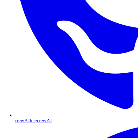
crewAIInc/crewAI