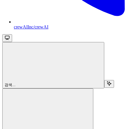
crewAIInc/crewAI
검색...