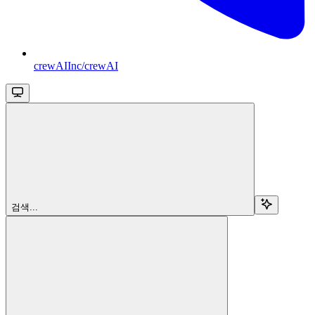
crewAIInc/crewAI
검색...