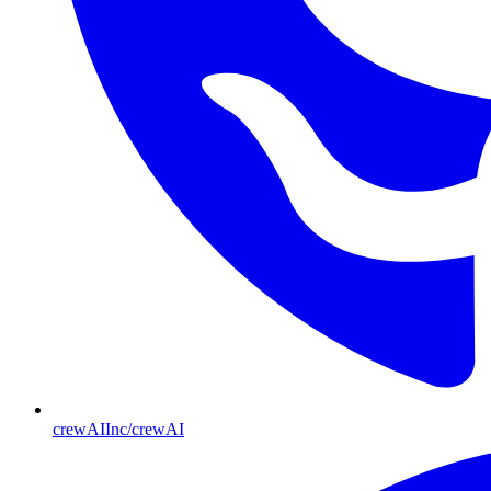
crewAIInc/crewAI