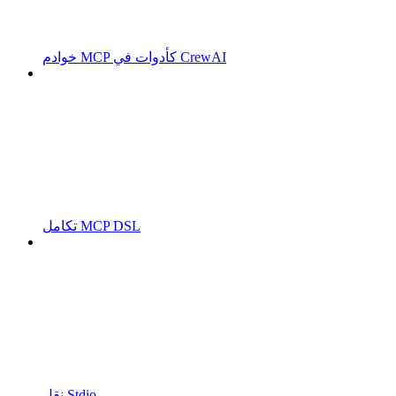
خوادم MCP كأدوات في CrewAI
تكامل MCP DSL
نقل Stdio