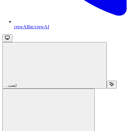
crewAIInc/crewAI
...ابحث