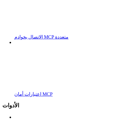
الاتصال بخوادم MCP متعددة
اعتبارات أمان MCP
الأدوات