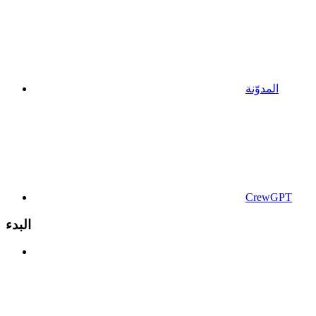
المدوّنة
CrewGPT
البدء