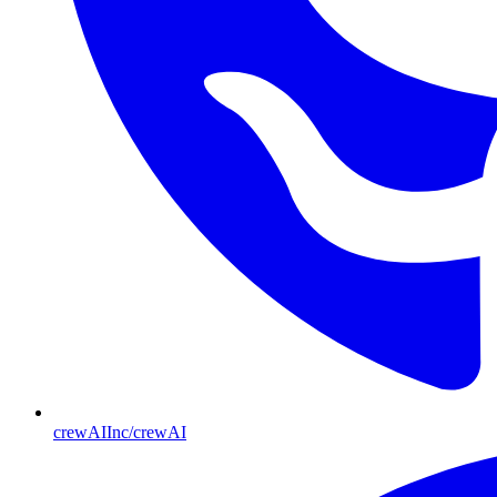
crewAIInc/crewAI