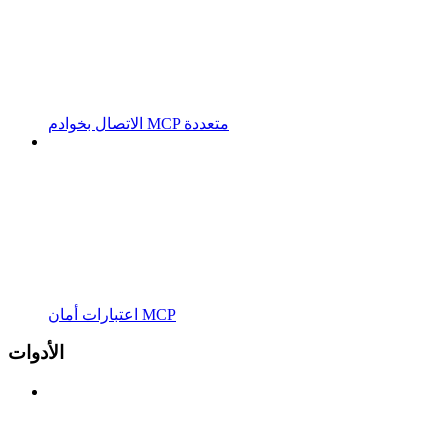
الاتصال بخوادم MCP متعددة
اعتبارات أمان MCP
الأدوات