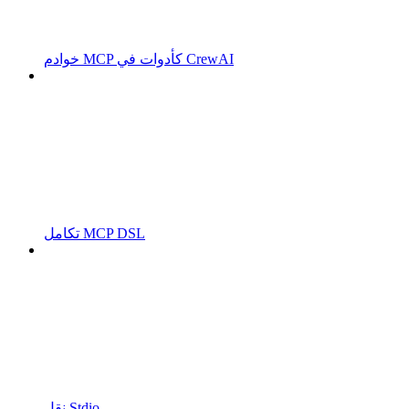
خوادم MCP كأدوات في CrewAI
تكامل MCP DSL
نقل Stdio