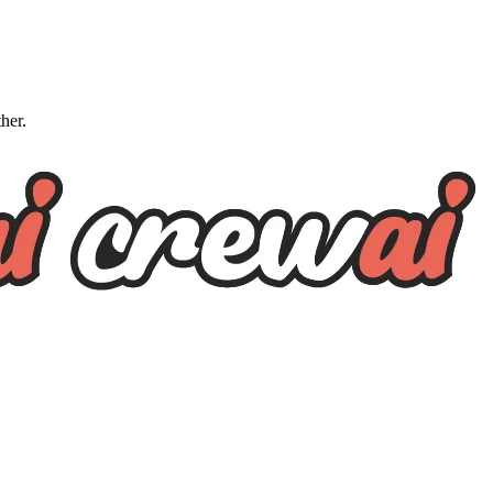
ther.