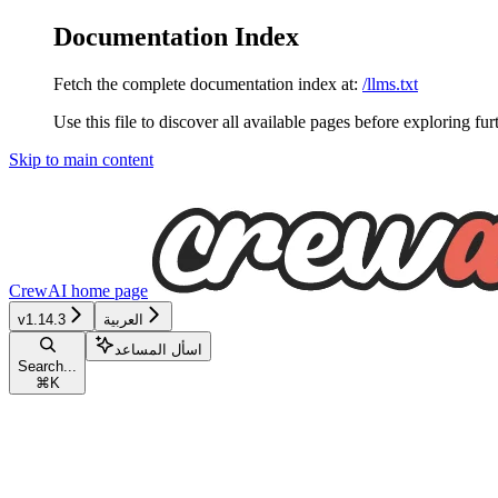
Documentation Index
Fetch the complete documentation index at:
/llms.txt
Use this file to discover all available pages before exploring fur
Skip to main content
CrewAI
home page
العربية
v1.14.3
اسأل المساعد
Search...
⌘
K