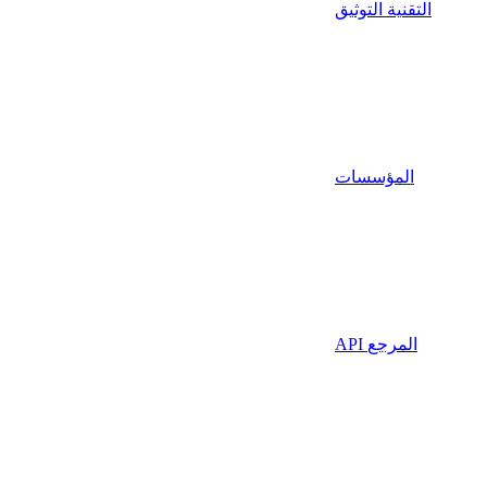
التقنية التوثيق
المؤسسات
API المرجع