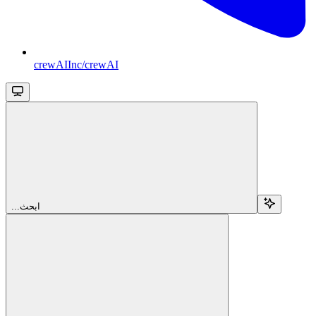
crewAIInc/crewAI
...ابحث