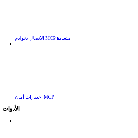
الاتصال بخوادم MCP متعددة
اعتبارات أمان MCP
الأدوات