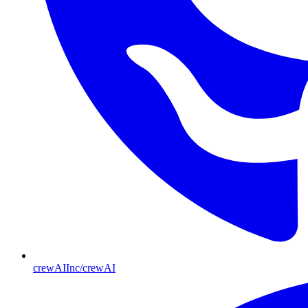
crewAIInc/crewAI