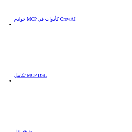
خوادم MCP كأدوات في CrewAI
تكامل MCP DSL
نقل Stdio