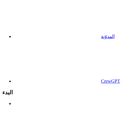
المدوّنة
CrewGPT
البدء