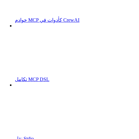
خوادم MCP كأدوات في CrewAI
تكامل MCP DSL
نقل Stdio