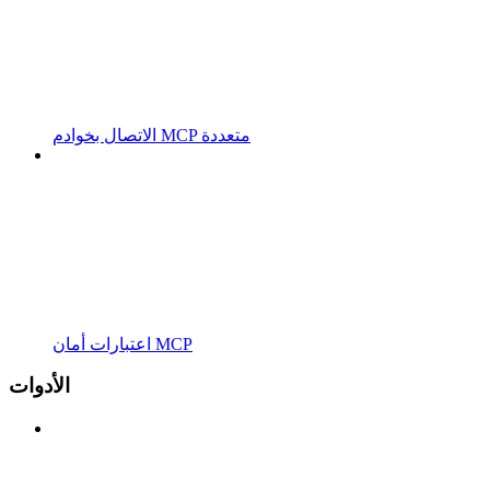
الاتصال بخوادم MCP متعددة
اعتبارات أمان MCP
الأدوات