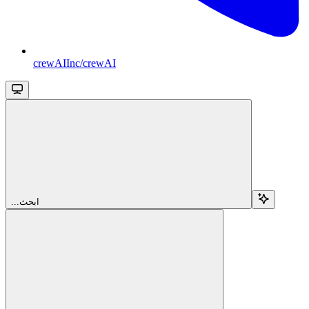
crewAIInc/crewAI
...ابحث