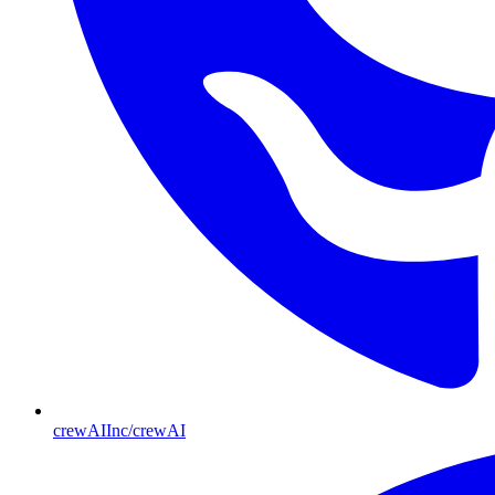
crewAIInc/crewAI