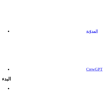
المدوّنة
CrewGPT
البدء