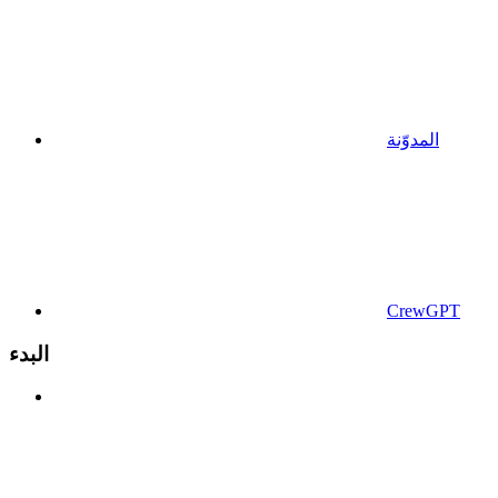
المدوّنة
CrewGPT
البدء