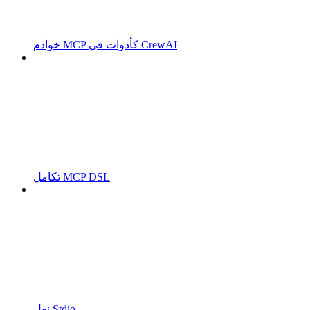
خوادم MCP كأدوات في CrewAI
تكامل MCP DSL
نقل Stdio