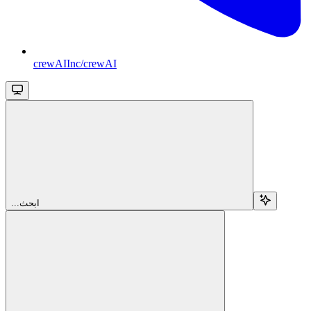
crewAIInc/crewAI
...ابحث