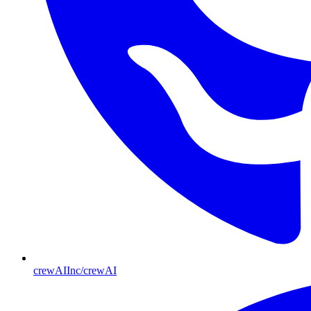
crewAIInc/crewAI