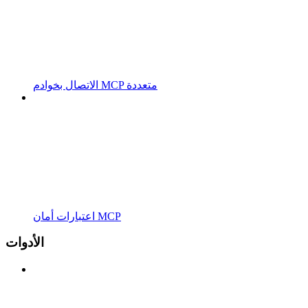
الاتصال بخوادم MCP متعددة
اعتبارات أمان MCP
الأدوات