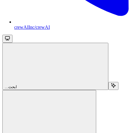
crewAIInc/crewAI
...ابحث