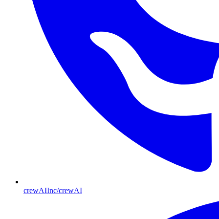
crewAIInc/crewAI