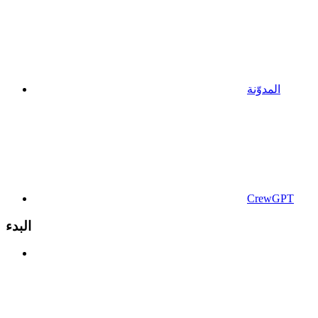
المدوّنة
CrewGPT
البدء