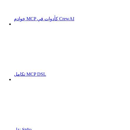
خوادم MCP كأدوات في CrewAI
تكامل MCP DSL
نقل Stdio