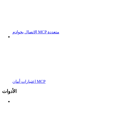
الاتصال بخوادم MCP متعددة
اعتبارات أمان MCP
الأدوات