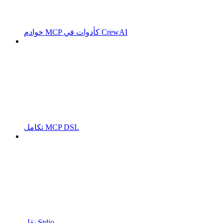
خوادم MCP كأدوات في CrewAI
تكامل MCP DSL
نقل Stdio