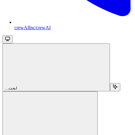
crewAIInc/crewAI
...ابحث