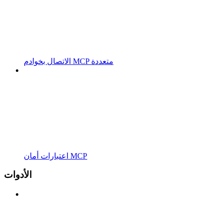
الاتصال بخوادم MCP متعددة
اعتبارات أمان MCP
الأدوات