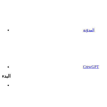
المدوّنة
CrewGPT
البدء