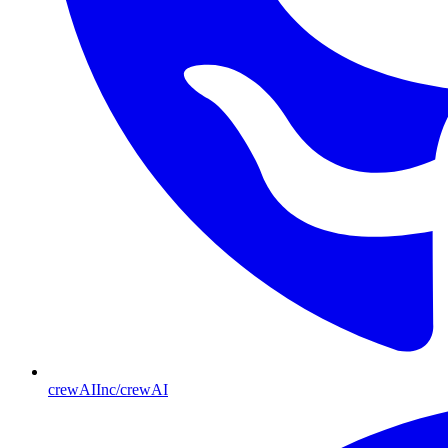
crewAIInc/crewAI