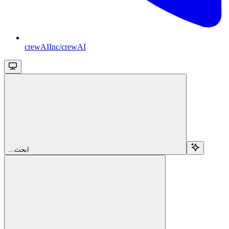
crewAIInc/crewAI
...ابحث