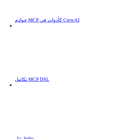
خوادم MCP كأدوات في CrewAI
تكامل MCP DSL
نقل Stdio