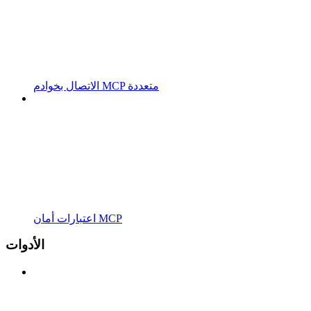
الاتصال بخوادم MCP متعددة
اعتبارات أمان MCP
الأدوات