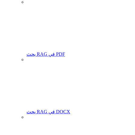
بحث RAG في PDF
بحث RAG في DOCX