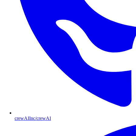
crewAIInc/crewAI