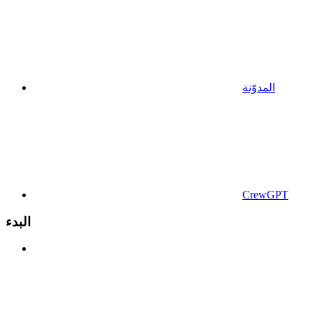
المدوّنة
CrewGPT
البدء