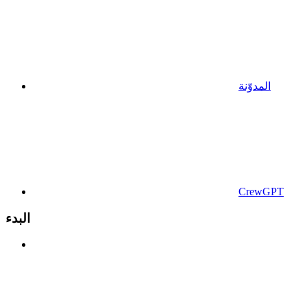
المدوّنة
CrewGPT
البدء