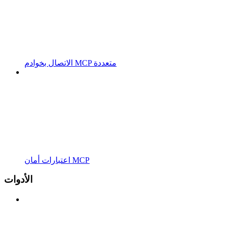
الاتصال بخوادم MCP متعددة
اعتبارات أمان MCP
الأدوات