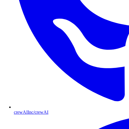
crewAIInc/crewAI