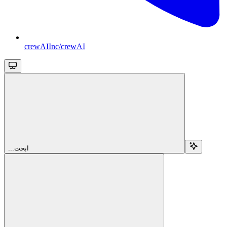
crewAIInc/crewAI
...ابحث