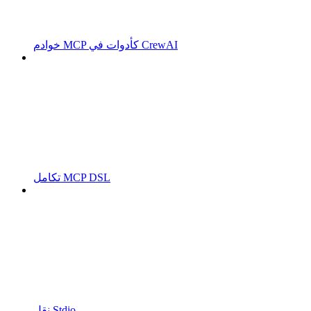
خوادم MCP كأدوات في CrewAI
تكامل MCP DSL
نقل Stdio