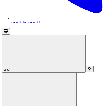
crewAIInc/crewAI
검색...