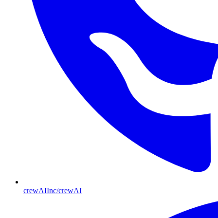
crewAIInc/crewAI