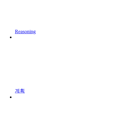
Reasoning
계획