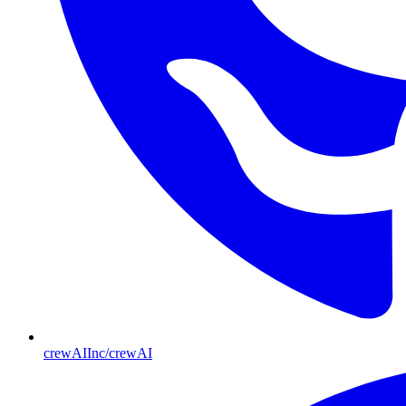
crewAIInc/crewAI