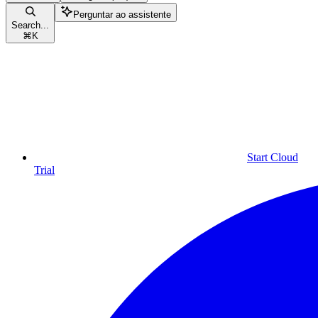
Perguntar ao assistente
Search...
⌘
K
Start Cloud
Trial