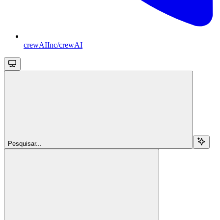
crewAIInc/crewAI
Pesquisar...