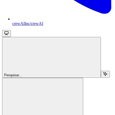
crewAIInc/crewAI
Pesquisar...