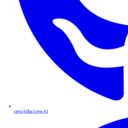
crewAIInc/crewAI