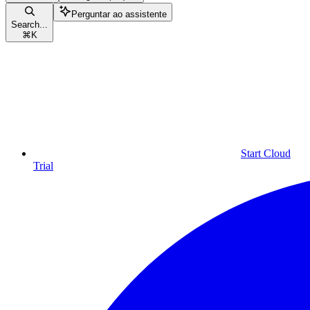
Perguntar ao assistente
Search...
⌘
K
Start Cloud
Trial