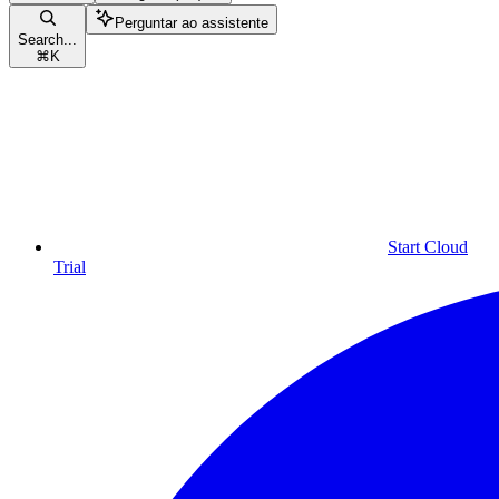
Perguntar ao assistente
Search...
⌘
K
Start Cloud
Trial