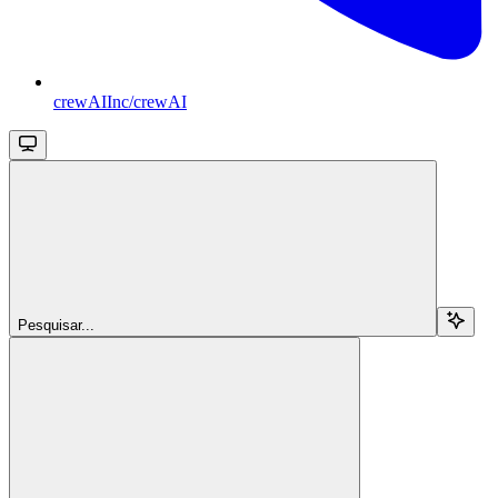
crewAIInc/crewAI
Pesquisar...