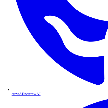
crewAIInc/crewAI