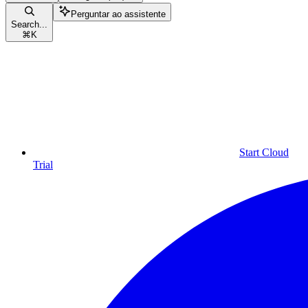
Perguntar ao assistente
Search...
⌘
K
Start Cloud
Trial