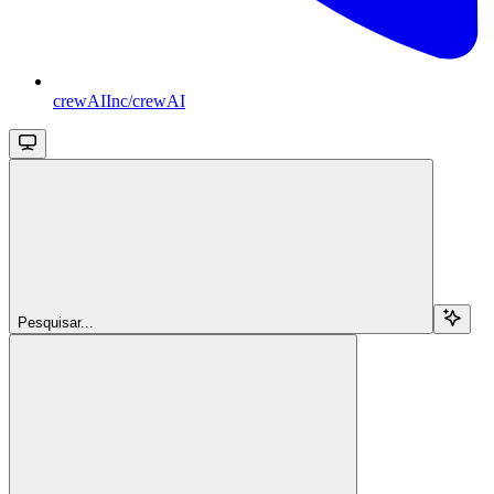
crewAIInc/crewAI
Pesquisar...