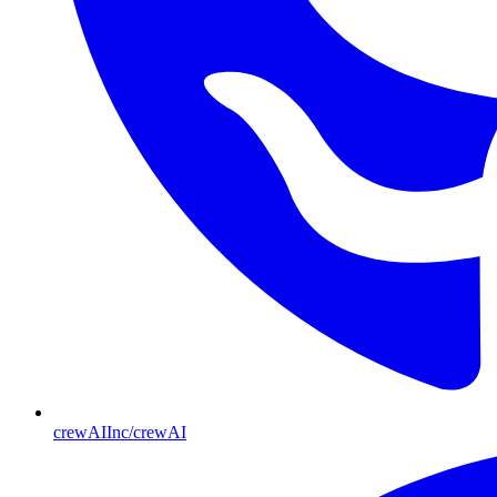
crewAIInc/crewAI