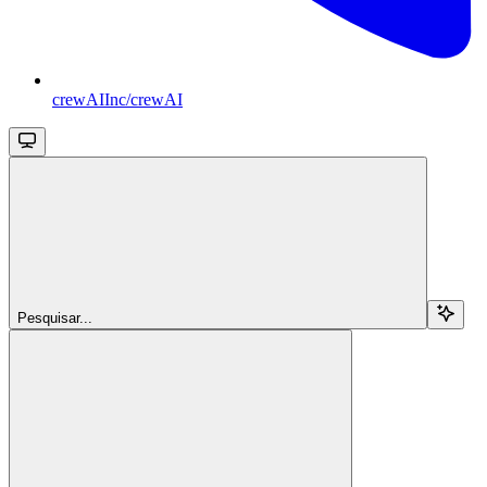
crewAIInc/crewAI
Pesquisar...