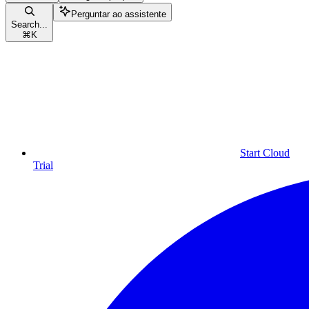
Perguntar ao assistente
Search...
⌘
K
Start Cloud
Trial