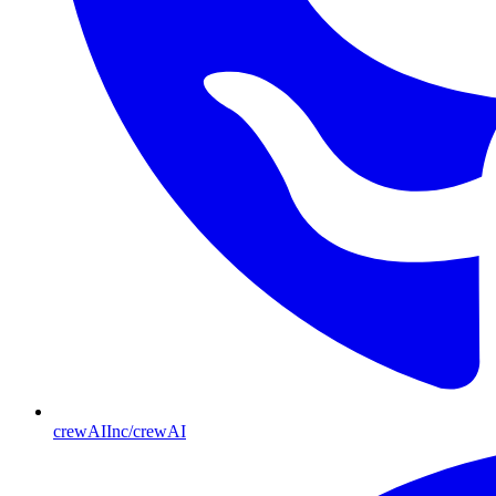
crewAIInc/crewAI