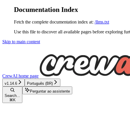
Documentation Index
Fetch the complete documentation index at:
/llms.txt
Use this file to discover all available pages before exploring fur
Skip to main content
CrewAI
home page
v1.14.6
Português (BR)
Perguntar ao assistente
Search...
⌘
K