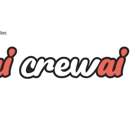
ther.