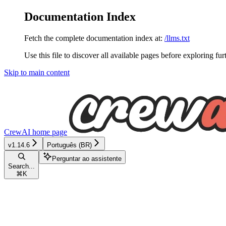
Documentation Index
Fetch the complete documentation index at:
/llms.txt
Use this file to discover all available pages before exploring fur
Skip to main content
CrewAI
home page
v1.14.6
Português (BR)
Perguntar ao assistente
Search...
⌘
K