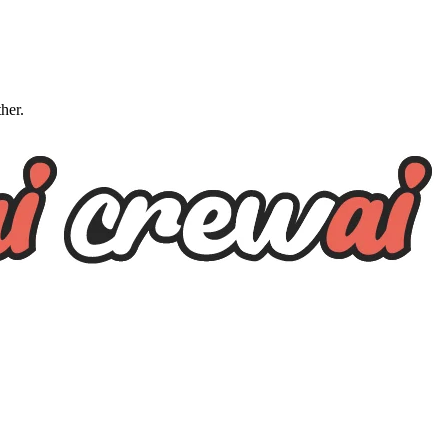
ther.