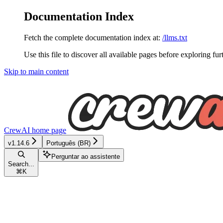
Documentation Index
Fetch the complete documentation index at:
/llms.txt
Use this file to discover all available pages before exploring fur
Skip to main content
CrewAI
home page
v1.14.6
Português (BR)
Perguntar ao assistente
Search...
⌘
K