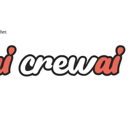
ther.