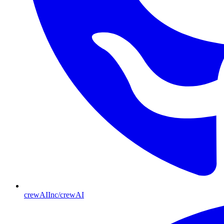
crewAIInc/crewAI