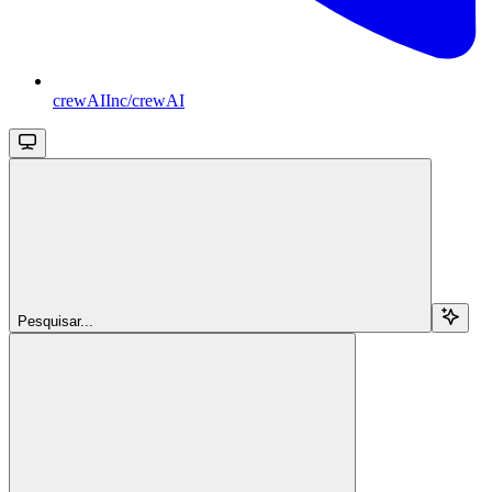
crewAIInc/crewAI
Pesquisar...