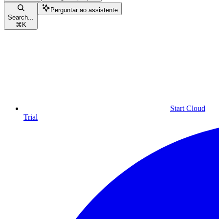
Perguntar ao assistente
Search...
⌘
K
Start Cloud
Trial