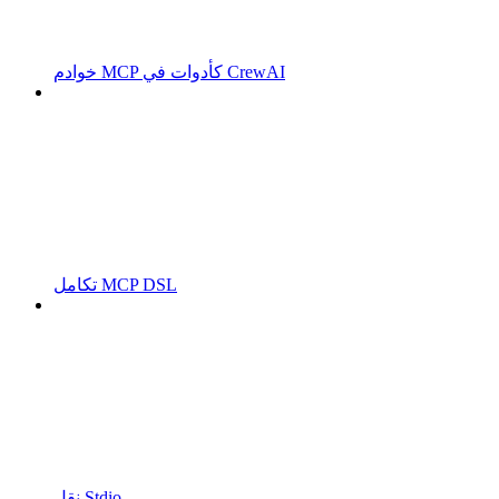
خوادم MCP كأدوات في CrewAI
تكامل MCP DSL
نقل Stdio