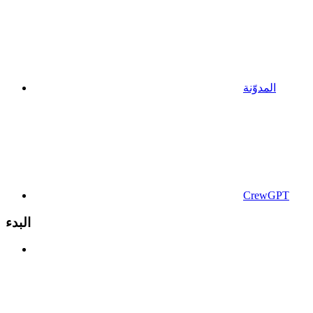
المدوّنة
CrewGPT
البدء