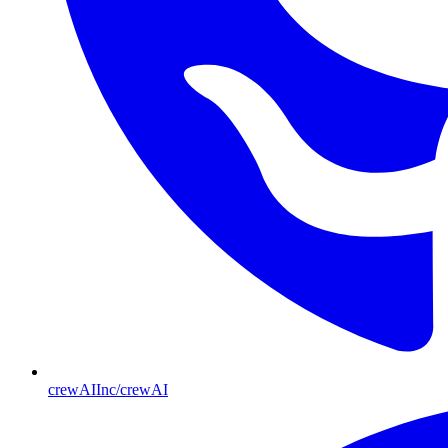
crewAIInc/crewAI