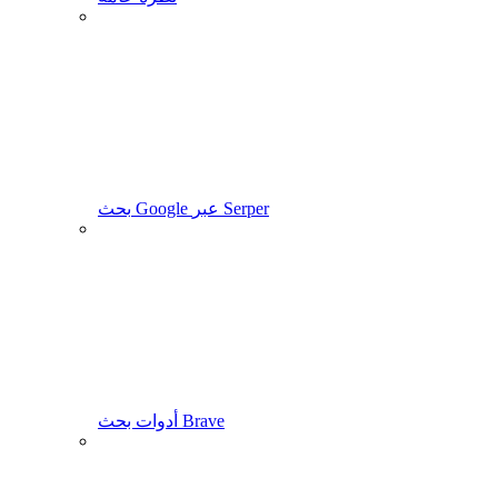
بحث Google عبر Serper
أدوات بحث Brave