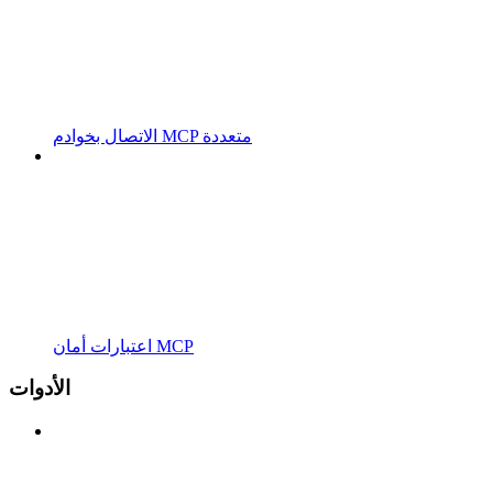
الاتصال بخوادم MCP متعددة
اعتبارات أمان MCP
الأدوات