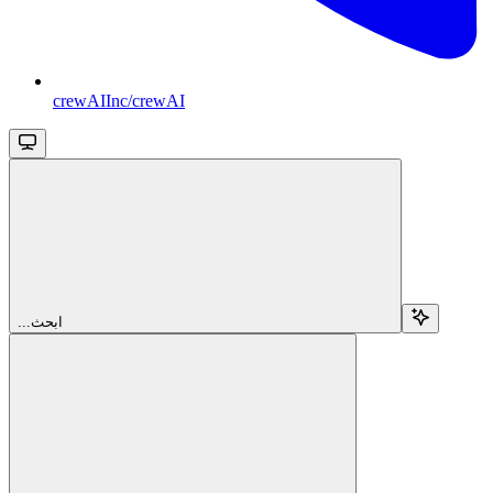
crewAIInc/crewAI
...ابحث