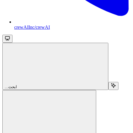
crewAIInc/crewAI
...ابحث