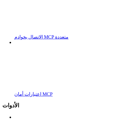
الاتصال بخوادم MCP متعددة
اعتبارات أمان MCP
الأدوات