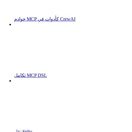
خوادم MCP كأدوات في CrewAI
تكامل MCP DSL
نقل Stdio