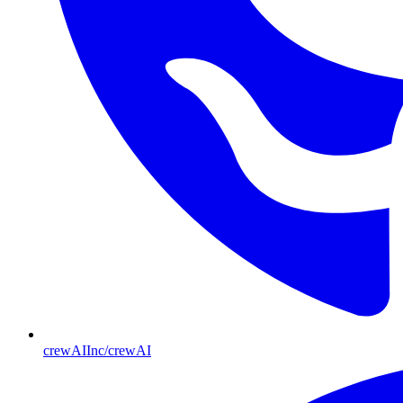
crewAIInc/crewAI