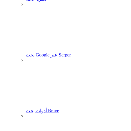
بحث Google عبر Serper
أدوات بحث Brave