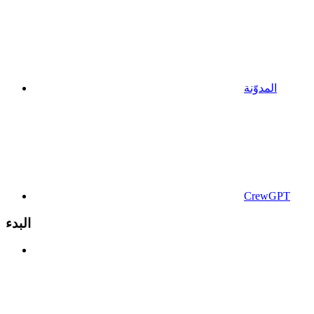
المدوّنة
CrewGPT
البدء