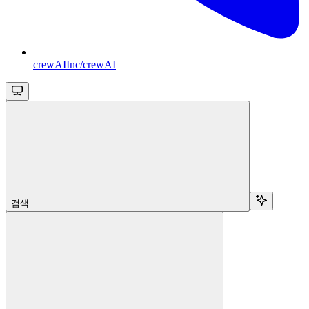
crewAIInc/crewAI
검색...