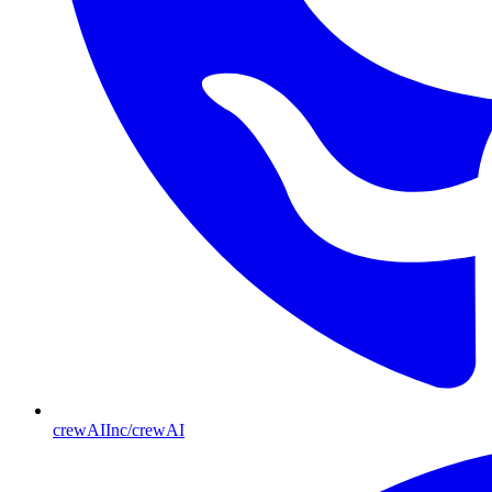
crewAIInc/crewAI