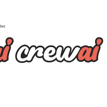
ther.