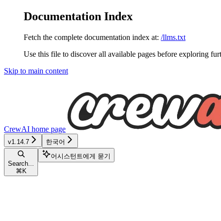
Documentation Index
Fetch the complete documentation index at:
/llms.txt
Use this file to discover all available pages before exploring fur
Skip to main content
CrewAI
home page
v1.14.7
한국어
어시스턴트에게 묻기
Search...
⌘
K