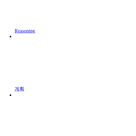
Reasoning
계획