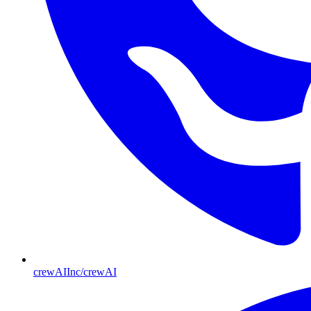
crewAIInc/crewAI