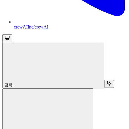
crewAIInc/crewAI
검색...