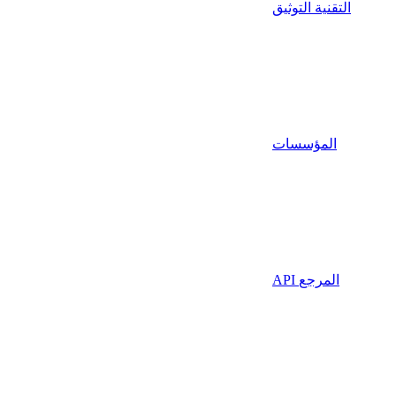
التقنية التوثيق
المؤسسات
API المرجع