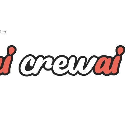
ther.