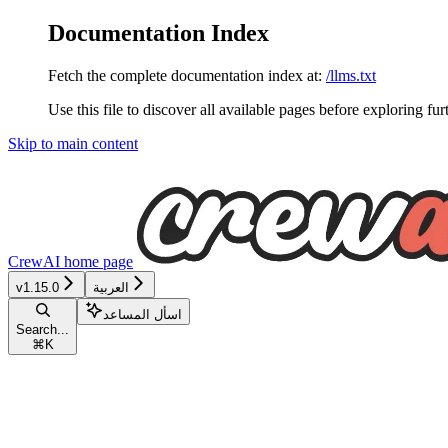
Documentation Index
Fetch the complete documentation index at:
/llms.txt
Use this file to discover all available pages before exploring fur
Skip to main content
CrewAI
home page
v1.15.0
العربية
اسأل المساعد
Search...
⌘
K