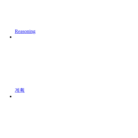
Reasoning
계획