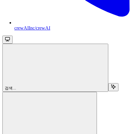
crewAIInc/crewAI
검색...