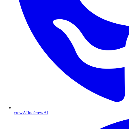
crewAIInc/crewAI