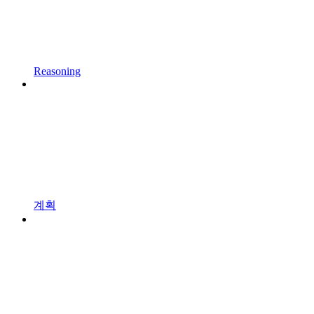
Reasoning
계획