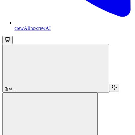
crewAIInc/crewAI
검색...