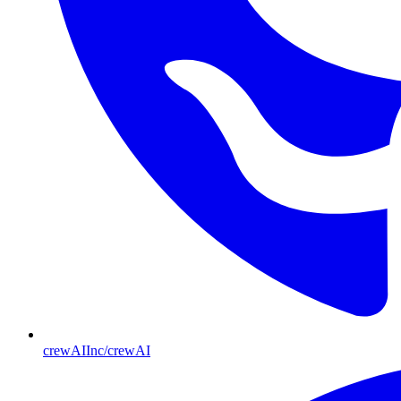
crewAIInc/crewAI