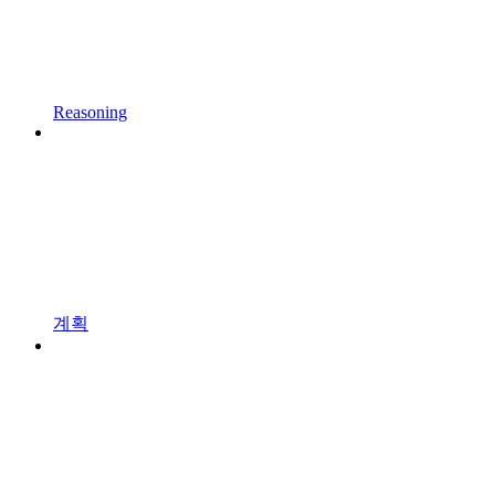
Reasoning
계획