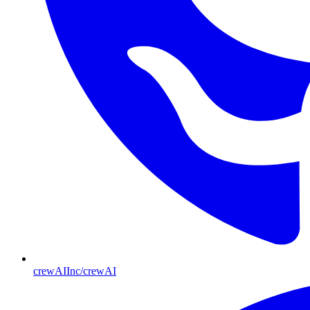
crewAIInc/crewAI