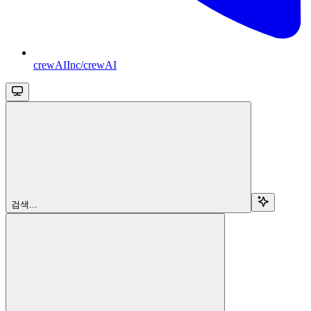
crewAIInc/crewAI
검색...