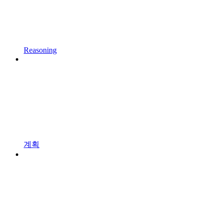
Reasoning
계획