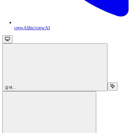
crewAIInc/crewAI
검색...