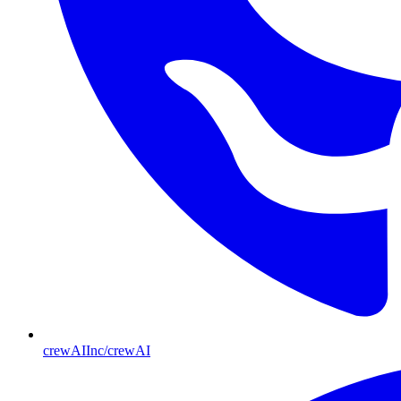
crewAIInc/crewAI