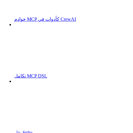
خوادم MCP كأدوات في CrewAI
تكامل MCP DSL
نقل Stdio