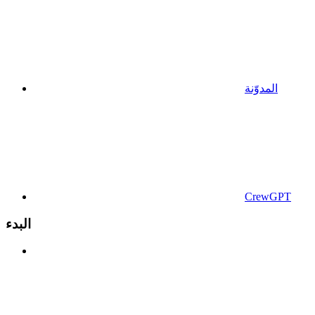
المدوّنة
CrewGPT
البدء