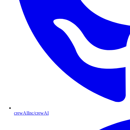
crewAIInc/crewAI