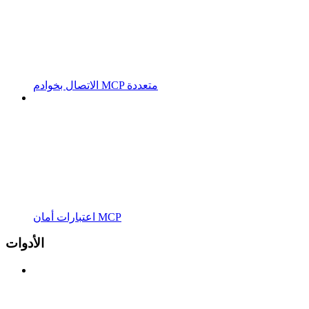
الاتصال بخوادم MCP متعددة
اعتبارات أمان MCP
الأدوات