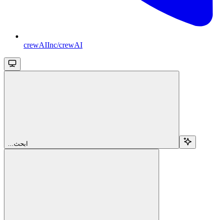
crewAIInc/crewAI
...ابحث