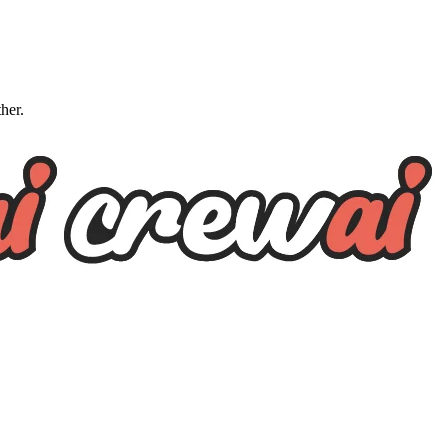
ther.