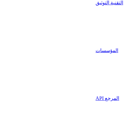
التقنية التوثيق
المؤسسات
API المرجع