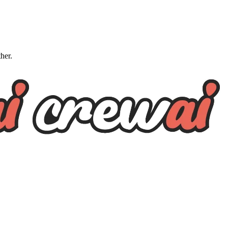
ther.