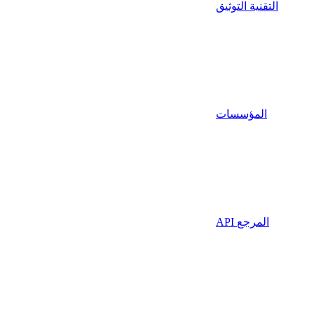
التقنية التوثيق
المؤسسات
API المرجع