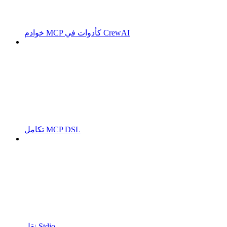
خوادم MCP كأدوات في CrewAI
تكامل MCP DSL
نقل Stdio