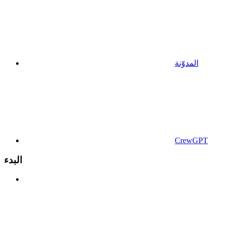
المدوّنة
CrewGPT
البدء