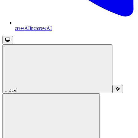
crewAIInc/crewAI
...ابحث