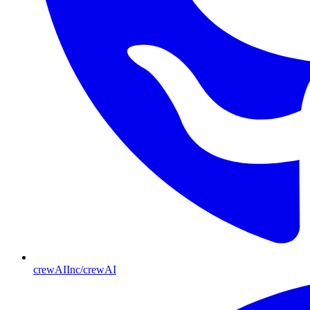
crewAIInc/crewAI