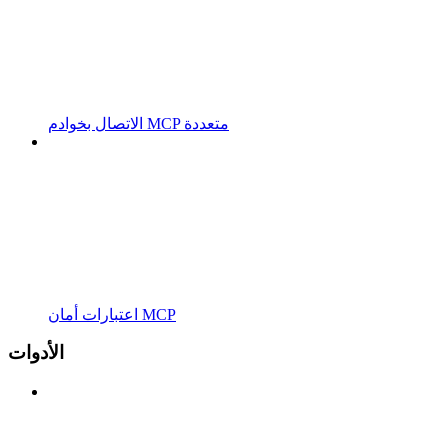
الاتصال بخوادم MCP متعددة
اعتبارات أمان MCP
الأدوات